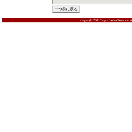
Copyright 2008 TenposBastersTakamatsu A