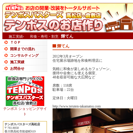
輝てん
施工実績›
和食・寿司・割烹
ＴＯＰ
輝てん
開業までの流れ
コンサルティング
2012年3月オープン
住宅展示場跡地を和食料理店に
施工実績
お問合せ
気軽に和食が楽しめるカフェゾーン、
接待や会食にも使える個室、
48名収容可能な大広間など
席数：118席
駐車場：22台
定休日：火曜日
http://www.teruten-takamatsu.com
テンポス ショッピングサイ
ト
テンポスバスターズ高松店
〒761-8058
香川県高松市勅使町619