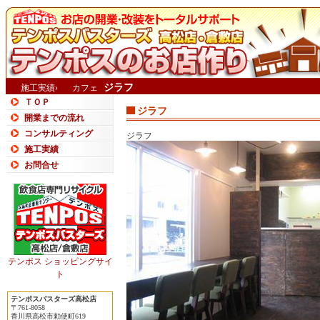
ジラフ
施工実績›
カフェ
ＴＯＰ
ジラフ
開業までの流れ
コンサルティング
ジラフ
施工実績
お問合せ
テンポス ショッピングサイ
ト
テンポスバスターズ高松店
〒761-8058
香川県高松市勅使町619